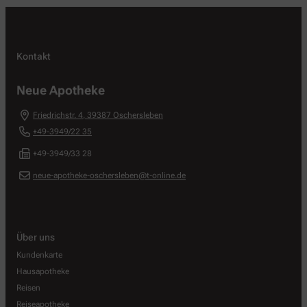
Kontakt
Neue Apotheke
Friedrichstr. 4
,
39387
Oschersleben
+49-3949/22 35
+49-3949/33 28
neue-apotheke-oschersleben@t-online.de
Über uns
Kundenkarte
Hausapotheke
Reisen
Reiseapotheke