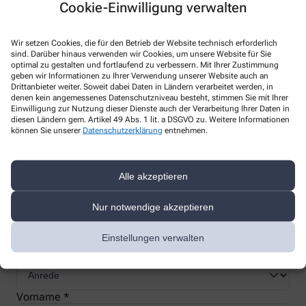
Cookie-Einwilligung verwalten
Wir setzen Cookies, die für den Betrieb der Website technisch erforderlich
sind. Darüber hinaus verwenden wir Cookies, um unsere Website für Sie
optimal zu gestalten und fortlaufend zu verbessern. Mit Ihrer Zustimmung
Nachweis Ihrer Befreiung
geben wir Informationen zu Ihrer Verwendung unserer Website auch an
Drittanbieter weiter. Soweit dabei Daten in Ländern verarbeitet werden, in
denen kein angemessenes Datenschutzniveau besteht, stimmen Sie mit Ihrer
Einwilligung zur Nutzung dieser Dienste auch der Verarbeitung Ihrer Daten in
Wenn Sie einen Ausweis über die Befreiung der gesetzlichen
diesen Ländern gem. Artikel 49 Abs. 1 lit. a DSGVO zu. Weitere Informationen
Zuzahlung haben, können wir diese Info speichern und Sie
können Sie unserer
Datenschutzerklärung
entnehmen.
müssen Ihren Ausweis nicht immer vorzeigen.
Alle akzeptieren
Kundenkarte beantragen
Nur notwendige akzeptieren
Jetzt schnell und einfach online beantragen und beim nächsten
Besuch bei uns in der Apotheke abholen.
Einstellungen verwalten
Anrede
Vorname *