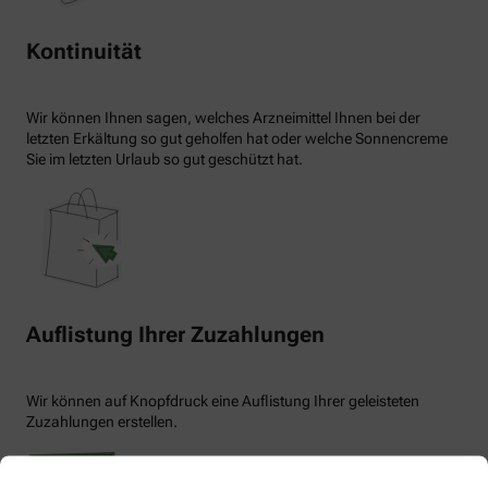
Kontinuität
Wir können Ihnen sagen, welches Arzneimittel Ihnen bei der
letzten Erkältung so gut geholfen hat oder welche Sonnencreme
Sie im letzten Urlaub so gut geschützt hat.
Auflistung Ihrer Zuzahlungen
Wir können auf Knopfdruck eine Auflistung Ihrer geleisteten
Zuzahlungen erstellen.