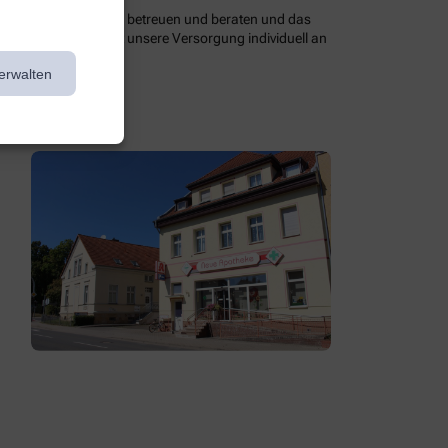
 optimal zu versorgen, betreuen und beraten und das
assendem Service ist unsere Versorgung individuell an
erwalten
en Angeboten.