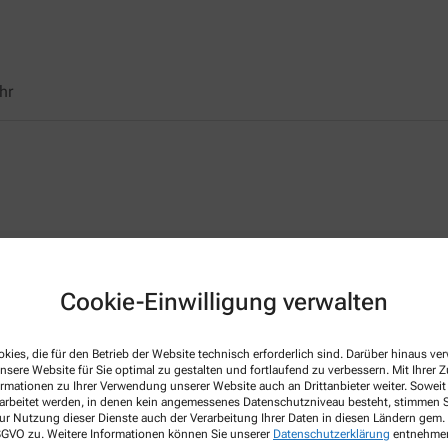
hr
Cookie-Einwilligung verwalten
Notdienstapotheke in Ihrer Nähe.
kies, die für den Betrieb der Website technisch erforderlich sind. Darüber hinaus v
nsere Website für Sie optimal zu gestalten und fortlaufend zu verbessern. Mit Ihrer
ormationen zu Ihrer Verwendung unserer Website auch an Drittanbieter weiter. Soweit
rarbeitet werden, in denen kein angemessenes Datenschutzniveau besteht, stimmen Si
 Herzen!
ur Nutzung dieser Dienste auch der Verarbeitung Ihrer Daten in diesen Ländern gem. 
 DSGVO zu. Weitere Informationen können Sie unserer
Datenschutzerklärung
entnehme