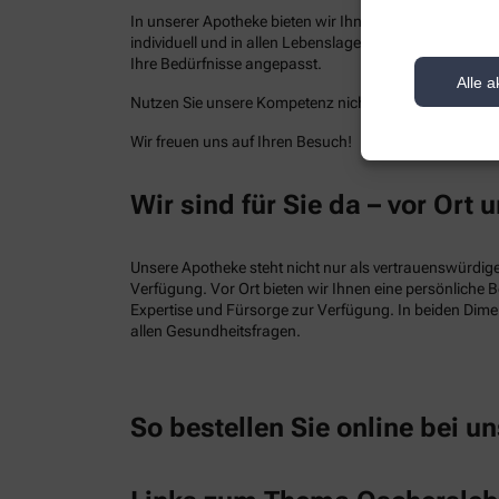
In unserer Apotheke bieten wir Ihnen kompetenten Serv
individuell und in allen Lebenslagen. Neben einem br
Ihre Bedürfnisse angepasst.
Alle a
Nutzen Sie unsere Kompetenz nicht nur vor Ort, sonde
Wir freuen uns auf Ihren Besuch!
Wir sind für Sie da – vor Ort u
Unsere Apotheke steht nicht nur als vertrauenswürdiger
Verfügung. Vor Ort bieten wir Ihnen eine persönliche 
Expertise und Fürsorge zur Verfügung. In beiden Dimens
allen Gesundheitsfragen.
So bestellen Sie online bei un