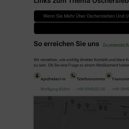
Links zum Thema Oschersle
Wenn Sie Mehr Über Oschersleben Und 
So erreichen Sie uns
Zu unserem K
Wir verstehen, wie wichtig direkter Kontakt und klare 
zu sein. Ob Sie eine Frage zu einem Medikament haben
Apotheker/-in
Telefonnummer
Faxnum
Wolfgang Böhm
+49-3949/22 35
+49-3949