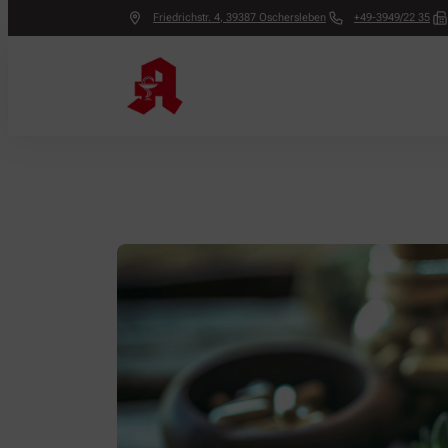
Friedrichstr. 4
,
39387
Oschersleben
+49-3949/22 35