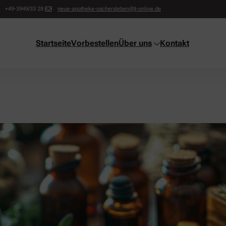
+49-3949/33 28
neue-apotheke-oschersleben@t-online.de
Startseite
Vorbestellen
Über uns
Kontakt