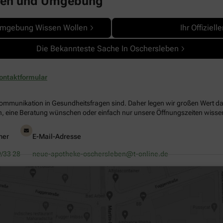
ben und Umgebung
Umgebung Wissen Wollen
Ihr Offiziel
Die Bekannteste Sache In Oschersleben
ontaktformular
Kommunikation in Gesundheitsfragen sind. Daher legen wir großen Wert dara
, eine Beratung wünschen oder einfach nur unsere Öffnungszeiten wissen 
mer
E-Mail-Adresse
/33 28
neue-apotheke-oschersleben@t-online.de