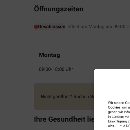
Öffnungszeiten
Geschlossen
öffnet am Montag um 09:00 U
Montag
09:00-18:00 Uhr
Nicht geöffnet? Suchen Sie eine geöffnete 
Wir setzen Coo
Cookies, um u
geben wir Inf
in Ländern ve
Ihre Gesundheit liegt uns am
Einwilligung z
Abs. 1 lit. a