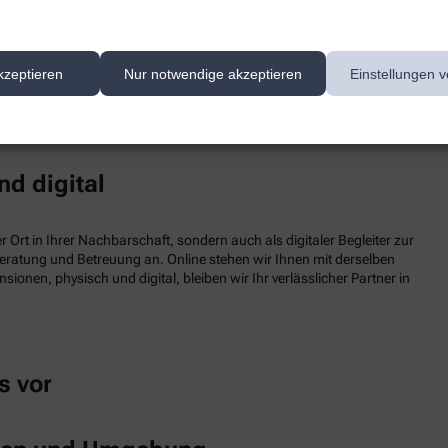
ice rund um Ihre Gesundheit und Ihr Wohlbefinden. Unser Ziel ist es, Sie
eiten Leistungsspektrum, fachkundiger und persönlicher Beratung und umf
kzeptieren
Nur notwendige akzeptieren
Einstellungen v
rn auch online. So sparen Sie doppelte Wege und profitieren von exklusiv
nd digital
 Ort in Ihrer Nachbarschaft, sondern auch als digitaler Begleiter zur
Beratung und Betreuung an. Online stehen wir Ihnen mit derselben
ionen, physisch und digital, bleiben wir Ihr verlässlicher Partner in
s vor