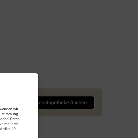
Dienstag
09:00-18:00 
Notdienstapotheke Suchen
erwenden wir
 Zustimmung
 dabei Daten
e mit Ihrer
Artikel 49
n.