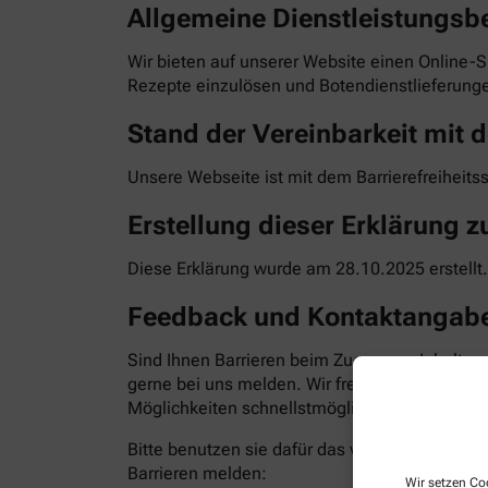
Allgemeine Dienstleistungsb
Wir bieten auf unserer Website einen Online-S
Rezepte einzulösen und Botendienstlieferunge
Stand der Vereinbarkeit mit d
Unsere Webseite ist mit dem Barrierefreiheits
Erstellung dieser Erklärung zu
Diese Erklärung wurde am 28.10.2025 erstellt.
Feedback und Kontaktangab
Sind Ihnen Barrieren beim Zugang zu Inhalten
gerne bei uns melden. Wir freuen uns auf Ihr
Möglichkeiten schnellstmöglich zu beheben. Bit
Bitte benutzen sie dafür das vorgesehene Kon
Barrieren melden:
Wir setzen Coo