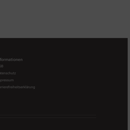
nformationen
GB
tenschutz
mpressum
rrierefreiheitserklärung