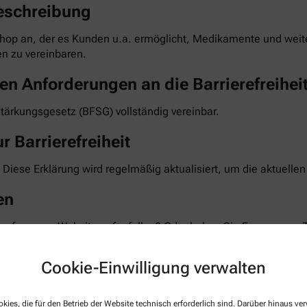
eschreibung
hop an, der es Kunden u.a. ermöglicht, Medikamente und weiter
n zu vereinbaren.
en Anforderungen an die Barrierefreihei
stärkungsgesetz (BFSG) vollständig vereinbar.
r Barrierefreiheit
 Diese Erklärung wird regelmäßig aktualisiert, um die aktuelle
en
 auf unserer Website aufgefallen? Oder haben Sie Fragen zum 
 Feedback und bemühen uns, die gemeldeten Barrieren im Rahm
te teilen Sie uns mit, auf welcher Seite und bei welcher Funkt
Cookie-Einwilligung verwalten
taktformular auf unserer Website. Sie können uns auch über 
kies, die für den Betrieb der Website technisch erforderlich sind. Darüber hinaus v