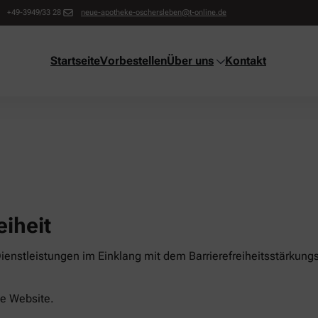
+49-3949/33 28
neue-apotheke-oschersleben@t-online.de
Startseite
Vorbestellen
Über uns
Kontakt
eiheit
enstleistungen im Einklang mit dem Barrierefreiheitsstärkungs
ese Website.