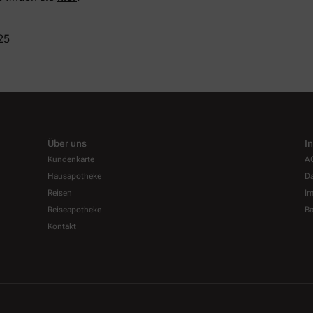
25
Über uns
I
Kundenkarte
A
Hausapotheke
Da
Reisen
I
Reiseapotheke
Ba
Kontakt