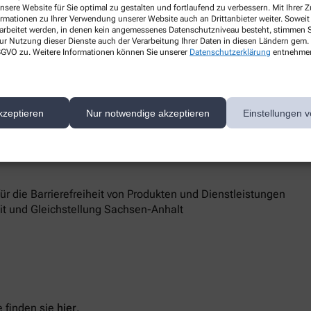
nsere Website für Sie optimal zu gestalten und fortlaufend zu verbessern. Mit Ihrer
online.de
ormationen zu Ihrer Verwendung unserer Website auch an Drittanbieter weiter. Soweit
rarbeitet werden, in denen kein angemessenes Datenschutzniveau besteht, stimmen Si
ur Nutzung dieser Dienste auch der Verarbeitung Ihrer Daten in diesen Ländern gem. 
 DSGVO zu. Weitere Informationen können Sie unserer
Datenschutzerklärung
entnehme
ersleben
d Marktüberwachungsbehörde
kzeptieren
Nur notwendige akzeptieren
Einstellungen v
 Barrierefreiheit keine zufriedenstellenden Antworten erhalten,
sstelle unterstützt Sie dabei, ihre Rechte geltend zu machen.
 die Barrierefreiheit von Produkten und Dienstleistungen
eit und Gleichstellung Sachsen-Anhalt
 finden sie
hier
.