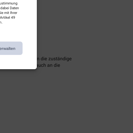
 Zustimmung
 dabei Daten
e mit Ihrer
Artikel 49
n.
erwalten
 können Sie sich an die zuständige
 Sie können sich auch an die