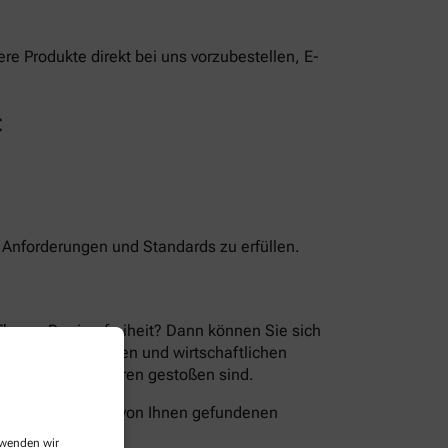
e Produkte direkt bei uns vorzubestellen, E-
t
n Anforderungen und Standards zu erfüllen.
Thema Barrierefreiheit? Dann können Sie sich
en der technischen und wirtschaftlichen
ion Sie auf Barrieren gestoßen sind.
folgende Wege die von Ihnen gefundenen
erwenden wir