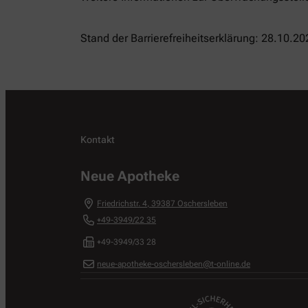
Stand der Barrierefreiheitserklärung: 28.10.20
Kontakt
Neue Apotheke
Friedrichstr. 4
,
39387
Oschersleben
+49-3949/22 35
+49-3949/33 28
neue-apotheke-oschersleben@t-online.de